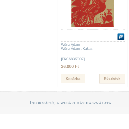
Würtz Ádám
Würtz Ádám : Kakas
[FKC683/Z007]
36.000 Ft
Részletek
Információ, a webáruház használata