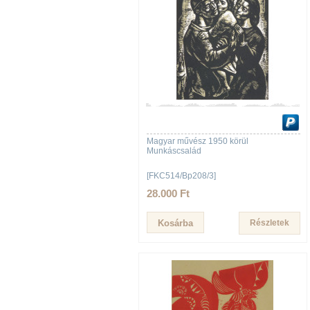
Magyar művész 1950 körül
Munkáscsalád
[FKC514/Bp208/3]
28.000 Ft
Részletek