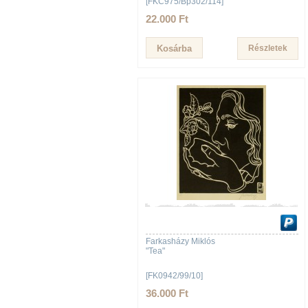
[FKC975/Bp302/114]
22.000 Ft
Részletek
Farkasházy Miklós
"Tea"
[FK0942/99/10]
36.000 Ft