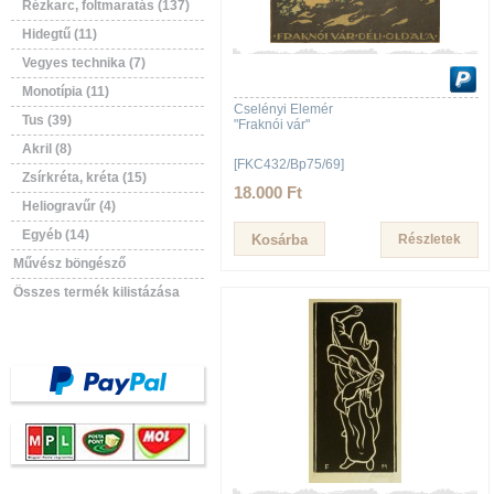
Rézkarc, foltmaratás (137)
Hidegtű (11)
Vegyes technika (7)
Monotípia (11)
Cselényi Elemér
Tus (39)
"Fraknói vár"
Akril (8)
[FKC432/Bp75/69]
Zsírkréta, kréta (15)
18.000 Ft
Heliogravűr (4)
Egyéb (14)
Részletek
Művész böngésző
Összes termék kilistázása