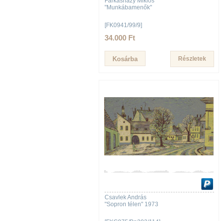
Farkasházy Miklós
"Munkábamenők"
[FK0941/99/9]
34.000 Ft
Részletek
Csavlek András
"Sopron télen" 1973