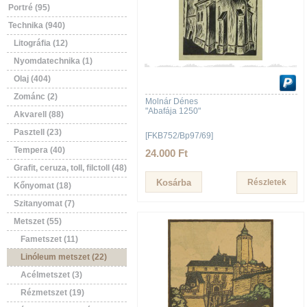
Portré (95)
Technika (940)
Litográfia (12)
Nyomdatechnika (1)
Olaj (404)
Zománc (2)
Molnár Dénes
"Abafája 1250"
Akvarell (88)
Pasztell (23)
[FKB752/Bp97/69]
Tempera (40)
24.000 Ft
Grafit, ceruza, toll, filctoll (48)
Részletek
Kőnyomat (18)
Szitanyomat (7)
Metszet (55)
Fametszet (11)
Linóleum metszet (22)
Acélmetszet (3)
Rézmetszet (19)