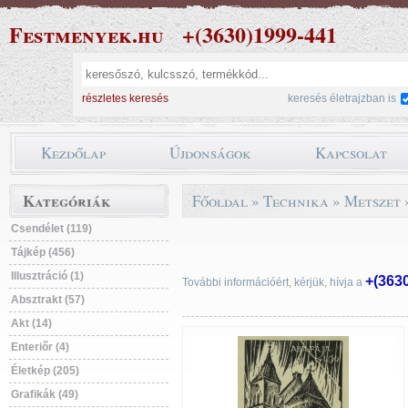
Festmenyek.hu
+(3630)1999-441
részletes keresés
keresés életrajzban is
Kezdőlap
Újdonságok
Kapcsolat
Kategóriák
Főoldal
»
Technika
»
Metszet
Csendélet (119)
Tájkép (456)
Illusztráció (1)
+(363
További információért, kérjük, hívja a
Absztrakt (57)
Akt (14)
Enteriőr (4)
Életkép (205)
Grafikák (49)