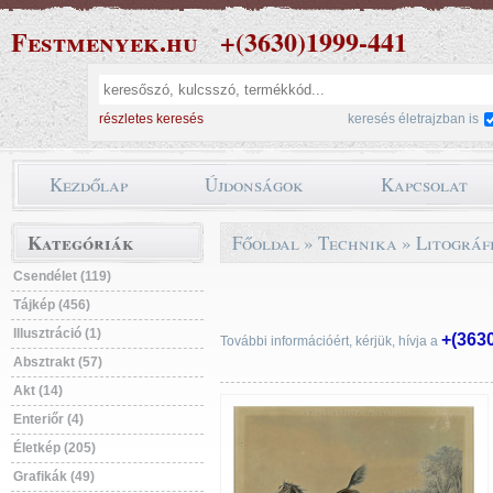
Festmenyek.hu
+(3630)1999-441
részletes keresés
keresés életrajzban is
Kezdőlap
Újdonságok
Kapcsolat
Kategóriák
Főoldal
»
Technika
»
Litográf
Csendélet (119)
Tájkép (456)
Illusztráció (1)
+(363
További információért, kérjük, hívja a
Absztrakt (57)
Akt (14)
Enteriőr (4)
Életkép (205)
Grafikák (49)