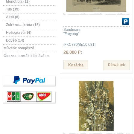
Monotípia (11)
Tus (39)
Akril (8)
Zsírkréta, kréta (15)
Sandmann
Heliogravűr (4)
"Freyung"
Egyéb (14)
[FKC780/Bp107/31]
Művész böngésző
26.000 Ft
Összes termék kilistázása
Részletek