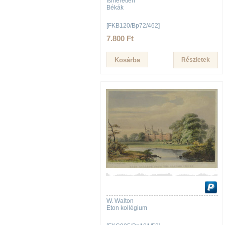
Ismeretlen
Békák
[FKB120/Bp72/462]
7.800 Ft
Részletek
W. Walton
Eton kollégium