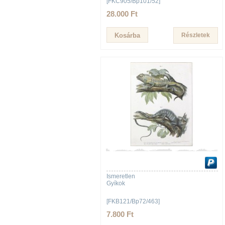
[FKC905/Bp101/52]
28.000 Ft
Részletek
Ismeretlen
Gyíkok
[FKB121/Bp72/463]
7.800 Ft