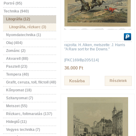
Portré (95)
Technika (940)
Litográfia (12)
Litográfia, rézkarc (3)
Nyomdatechnika (1)
Olaj (404)
rajzolta: H. Alken, metszette: J. Harris
"A Rare sort for the Downs."
Zománc (2)
Akvarell (88)
[FKC169/Bp205/114]
Pasztell (23)
36.000 Ft
Tempera (40)
Részletek
Grafit, ceruza, toll, filctoll (48)
Kőnyomat (18)
Szitanyomat (7)
Metszet (55)
Rézkarc, foltmaratás (137)
Hidegtű (11)
Vegyes technika (7)