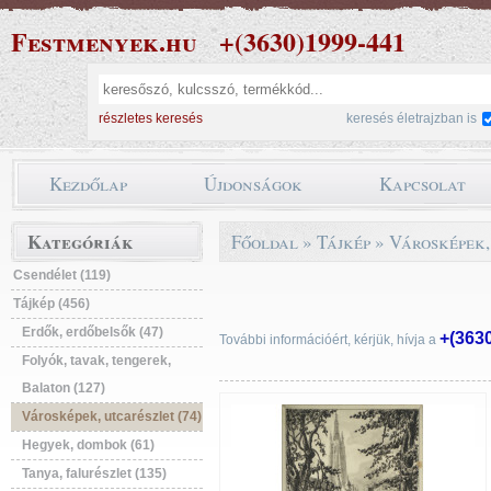
Festmenyek.hu
+(3630)1999-441
részletes keresés
keresés életrajzban is
Kezdőlap
Újdonságok
Kapcsolat
Kategóriák
Főoldal
»
Tájkép
»
Városképek,
Csendélet (119)
Tájkép (456)
Erdők, erdőbelsők (47)
+(363
További információért, kérjük, hívja a
Folyók, tavak, tengerek,
Balaton (127)
Városképek, utcarészlet (74)
Hegyek, dombok (61)
Tanya, falurészlet (135)