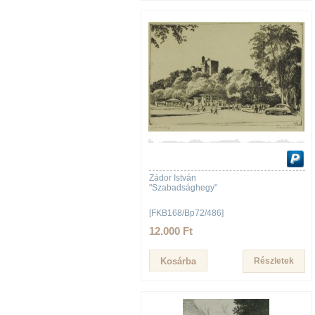
Zádor István
"Szabadsághegy"
[FKB168/Bp72/486]
12.000 Ft
Részletek