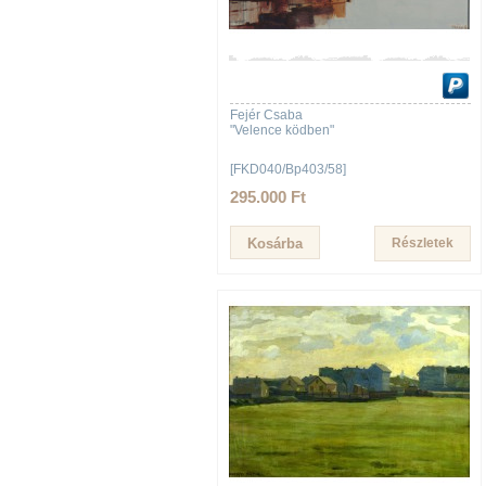
Fejér Csaba
"Velence ködben"
[FKD040/Bp403/58]
295.000 Ft
Részletek