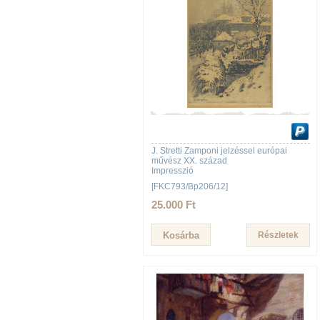
J. Stretti Zamponi jelzéssel európai
művész XX. század
Impresszió
[FKC793/Bp206/12]
25.000 Ft
Részletek