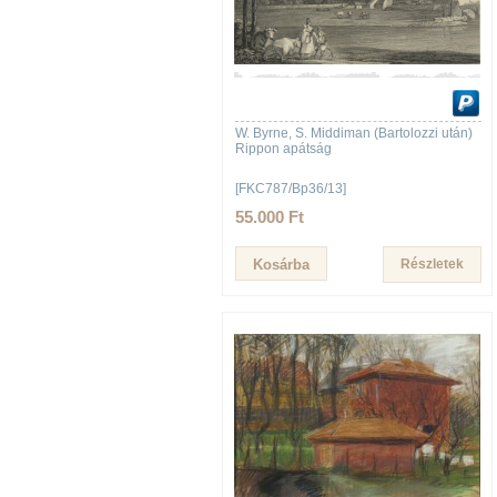
W. Byrne, S. Middiman (Bartolozzi után)
Rippon apátság
[FKC787/Bp36/13]
55.000 Ft
Részletek