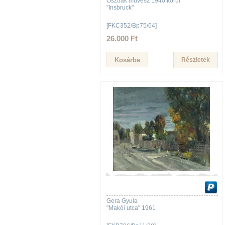
Osztrák művész 1940 körül
"Insbruck"
[FKC352/Bp75/64]
26.000 Ft
Részletek
Gera Gyula
"Makói utca" 1961