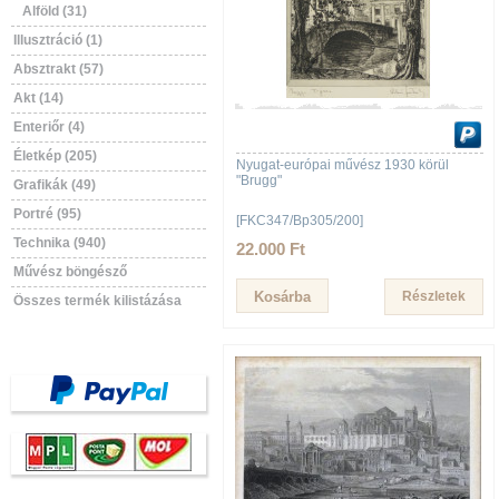
Alföld (31)
Illusztráció (1)
Absztrakt (57)
Akt (14)
Enteriőr (4)
Életkép (205)
Nyugat-európai művész 1930 körül
"Brugg"
Grafikák (49)
Portré (95)
[FKC347/Bp305/200]
Technika (940)
22.000 Ft
Művész böngésző
Részletek
Összes termék kilistázása