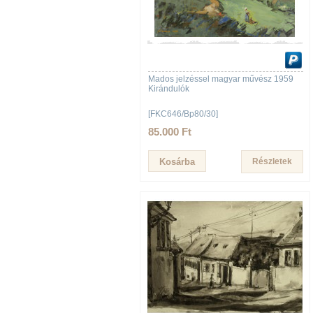
Mados jelzéssel magyar művész 1959
Kirándulók
[FKC646/Bp80/30]
85.000 Ft
Részletek