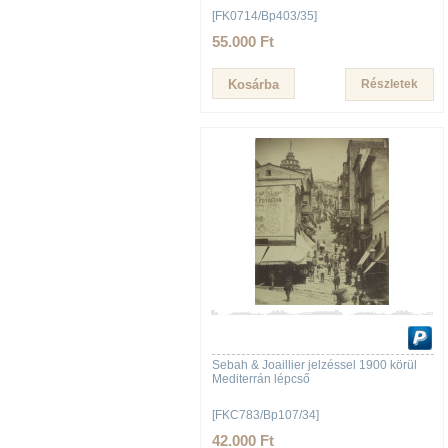
[FK0714/Bp403/35]
55.000 Ft
Részletek
Sebah & Joaillier jelzéssel 1900 körül
Mediterrán lépcső
[FKC783/Bp107/34]
42.000 Ft