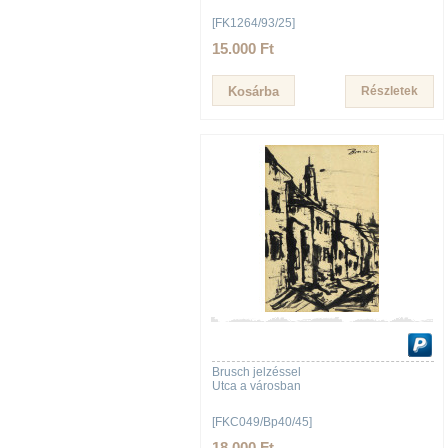
[FK1264/93/25]
15.000 Ft
Részletek
Brusch jelzéssel
Utca a városban
[FKC049/Bp40/45]
18.000 Ft