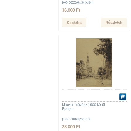
[FKC833/Bp303/90]
36.000 Ft
Részletek
Magyar művész 1900 körül
Eperjes
[FKC788/Bp95/53]
28.000 Ft