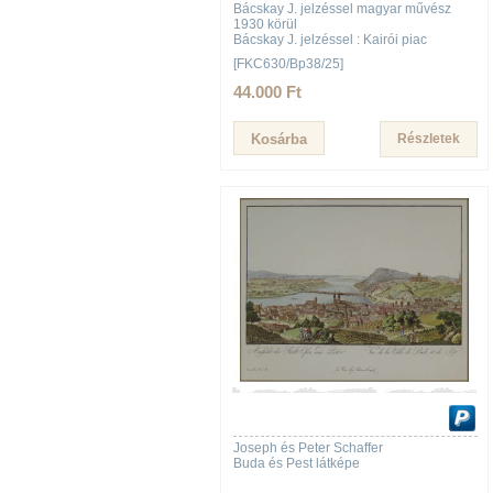
Bácskay J. jelzéssel magyar művész
1930 körül
Bácskay J. jelzéssel : Kairói piac
[FKC630/Bp38/25]
44.000 Ft
Részletek
Joseph és Peter Schaffer
Buda és Pest látképe