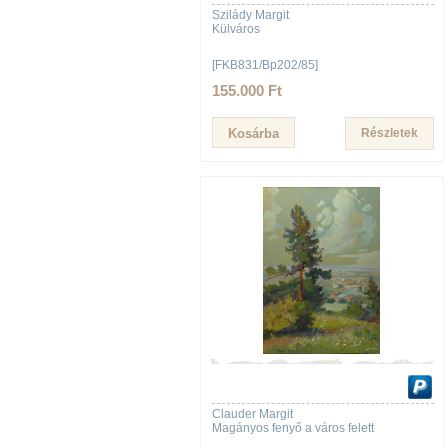
Szilády Margit
Külváros
[FKB831/Bp202/85]
155.000 Ft
Részletek
Clauder Margit
Magányos fenyő a város felett