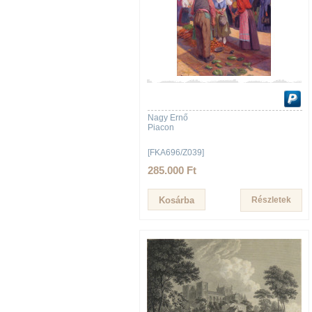
Nagy Ernő
Piacon
[FKA696/Z039]
285.000 Ft
Részletek