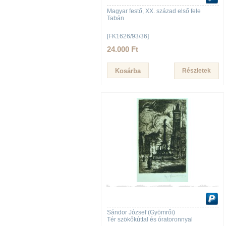
Magyar festő, XX. század első fele
Tabán
[FK1626/93/36]
24.000 Ft
Részletek
Sándor József (Gyömrői)
Tér szökőkúttal és óratoronnyal