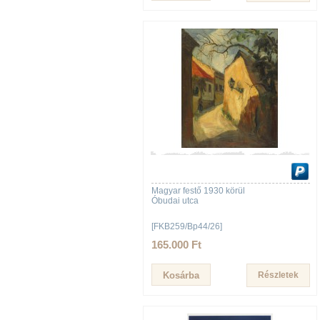
Magyar festő 1930 körül
Óbudai utca
[FKB259/Bp44/26]
165.000 Ft
Részletek