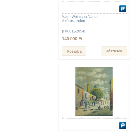
Vágh-Weimann Nándor
A város szélén
[FK0811/Z054]
140.000 Ft
Részletek