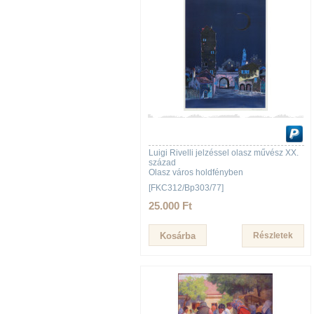
Luigi Rivelli jelzéssel olasz művész XX.
század
Olasz város holdfényben
[FKC312/Bp303/77]
25.000 Ft
Részletek