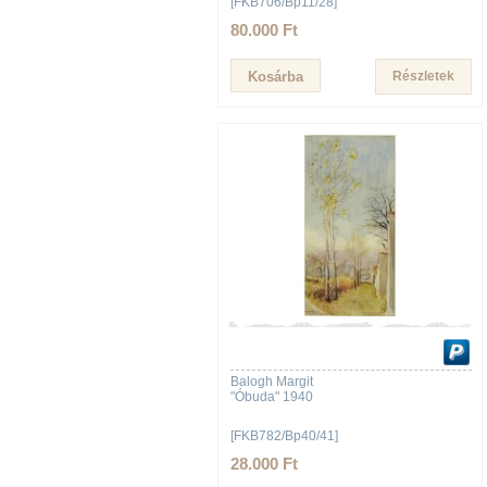
[FKB706/Bp11/28]
80.000 Ft
Részletek
Balogh Margit
"Óbuda" 1940
[FKB782/Bp40/41]
28.000 Ft