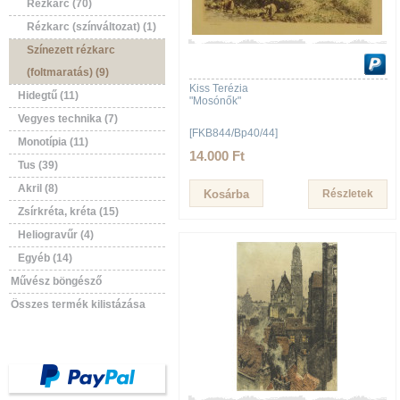
Rézkarc (70)
Rézkarc (színváltozat) (1)
Színezett rézkarc
(foltmaratás) (9)
Kiss Terézia
Hidegtű (11)
"Mosónők"
Vegyes technika (7)
[FKB844/Bp40/44]
Monotípia (11)
14.000 Ft
Tus (39)
Akril (8)
Részletek
Zsírkréta, kréta (15)
Heliogravűr (4)
Egyéb (14)
Művész böngésző
Összes termék kilistázása