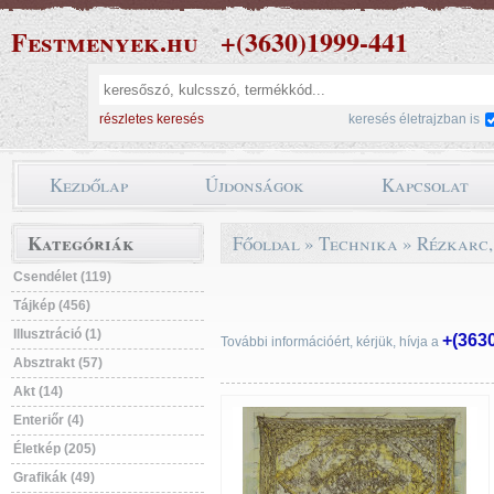
Festmenyek.hu
+(3630)1999-441
részletes keresés
keresés életrajzban is
Kezdőlap
Újdonságok
Kapcsolat
Kategóriák
Főoldal
»
Technika
»
Rézkarc,
Csendélet (119)
Tájkép (456)
Illusztráció (1)
+(363
További információért, kérjük, hívja a
Absztrakt (57)
Akt (14)
Enteriőr (4)
Életkép (205)
Grafikák (49)