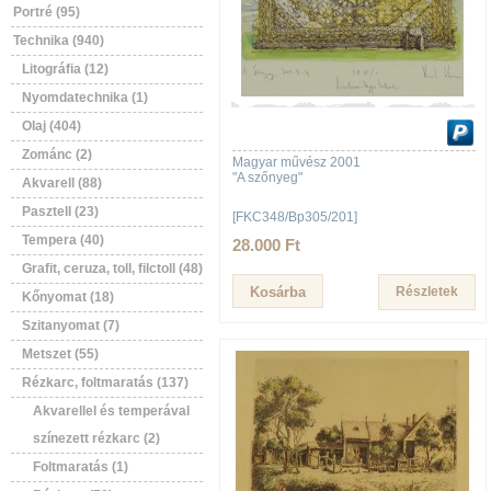
Portré (95)
Technika (940)
Litográfia (12)
Nyomdatechnika (1)
Olaj (404)
Zománc (2)
Magyar művész 2001
"A szőnyeg"
Akvarell (88)
Pasztell (23)
[FKC348/Bp305/201]
Tempera (40)
28.000 Ft
Grafit, ceruza, toll, filctoll (48)
Részletek
Kőnyomat (18)
Szitanyomat (7)
Metszet (55)
Rézkarc, foltmaratás (137)
Akvarellel és temperával
színezett rézkarc (2)
Foltmaratás (1)