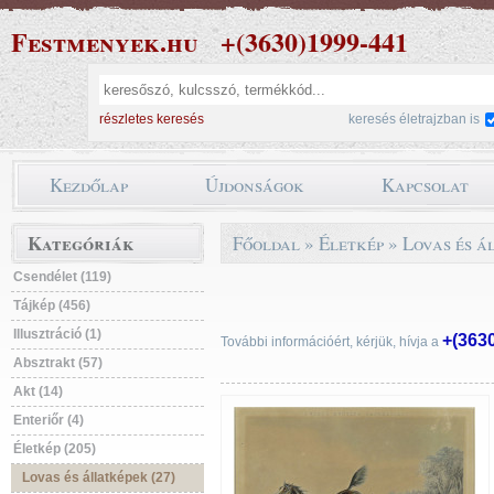
Festmenyek.hu
+(3630)1999-441
részletes keresés
keresés életrajzban is
Kezdőlap
Újdonságok
Kapcsolat
Kategóriák
Főoldal
»
Életkép
»
Lovas és á
Csendélet (119)
Tájkép (456)
Illusztráció (1)
+(363
További információért, kérjük, hívja a
Absztrakt (57)
Akt (14)
Enteriőr (4)
Életkép (205)
Lovas és állatképek (27)