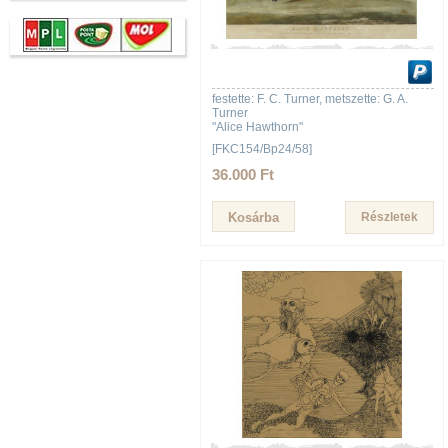
festette: F. C. Turner, metszette: G. A.
Turner
"Alice Hawthorn"
[FKC154/Bp24/58]
36.000 Ft
Részletek