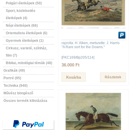
Polgári életképek (50)
Sport, közlekedés
életképek (4)
Népi életképek (66)
Orientalista életképek (6)
Gyermek életképek (1)
rajzolta: H. Alken, metszette: J. Harris
"A Rare sort for the Downs."
Cirkusz, varieté, színház,
film (7)
[FKC169/Bp205/114]
Bibliai, mitológiai témák (48)
36.000 Ft
Grafikák (49)
Részletek
Portré (95)
Technika (940)
Művész böngésző
Összes termék kilistázása