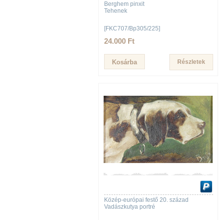
Berghem pinxit
Tehenek
[FKC707/Bp305/225]
24.000 Ft
Részletek
Közép-európai festő 20. század
Vadászkutya portré