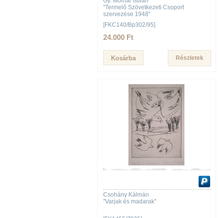
Gy. Molnár István
"Termelő Szövetkezeti Csoport
szervezése 1948"
[FKC140/Bp302/95]
24.000 Ft
Részletek
Csohány Kálmán
"Varjak és madarak"