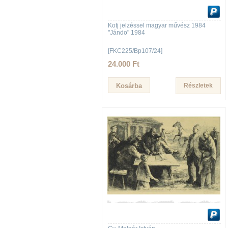
Kotj jelzéssel magyar művész 1984
"Jándo" 1984
[FKC225/Bp107/24]
24.000 Ft
Részletek