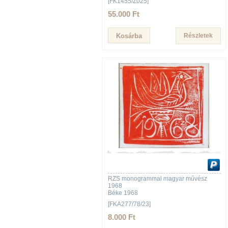
[FK1455/Z025]
55.000 Ft
Részletek
RZS monogrammal magyar művész
1968
Béke 1968
[FKA277/78/23]
8.000 Ft