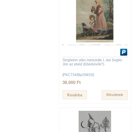
Singleton után metszette L dal Soglio
Jön az ebéd (Ebédvivők?)
[FKC734/Bp208/16]
36.000 Ft
Részletek