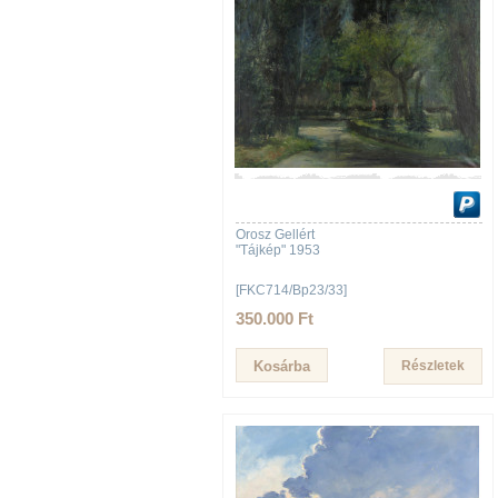
Orosz Gellért
"Tájkép" 1953
[FKC714/Bp23/33]
350.000 Ft
Részletek