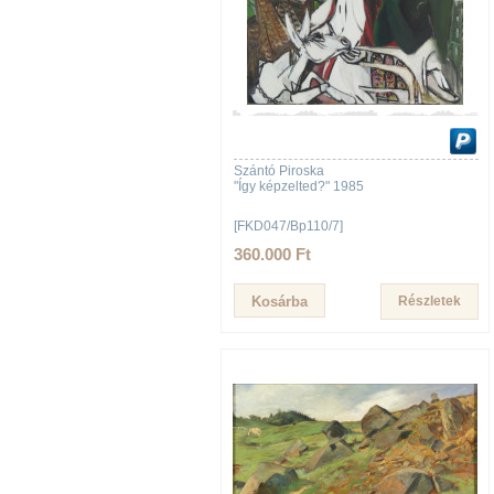
Szántó Piroska
"Így képzelted?" 1985
[FKD047/Bp110/7]
360.000 Ft
Részletek