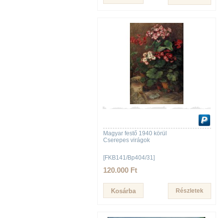
Magyar festő 1940 körül
Cserepes virágok
[FKB141/Bp404/31]
120.000 Ft
Részletek