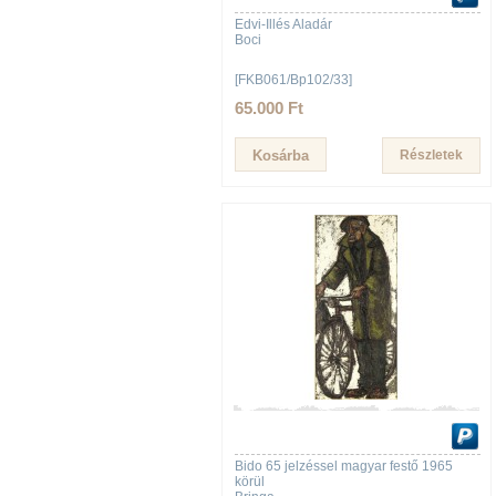
Edvi-Illés Aladár
Boci
[FKB061/Bp102/33]
65.000 Ft
Részletek
Bido 65 jelzéssel magyar festő 1965
körül