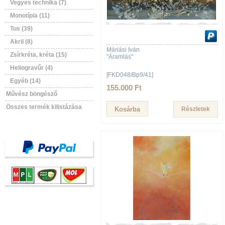
Vegyes technika (7)
Monotípia (11)
Tus (39)
Akril (8)
Máriási Iván
Zsírkréta, kréta (15)
"Áramlás"
Heliogravűr (4)
[FKD048/Bp9/41]
Egyéb (14)
155.000 Ft
Művész böngésző
Összes termék kilistázása
Részletek