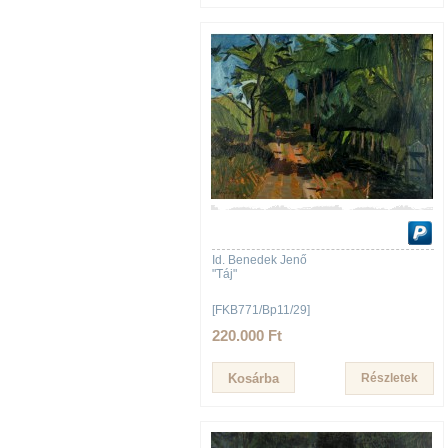
Id. Benedek Jenő
"Táj"
[FKB771/Bp11/29]
220.000 Ft
Részletek