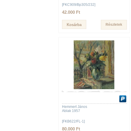
[FKC909/Bp305/232]
42.000 Ft
Részletek
Hemmert János
Ablak 1957
[FKB622/FL-1]
80.000 Ft