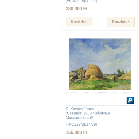
[FKD044/Bp14/44]
380.000 Ft
Részletek
Ifj. Kovács János
"Cséplés" 1938 /Kiállítva a
Műcsarnokban!/
[FKC129/Bp14/39]
155.000 Ft