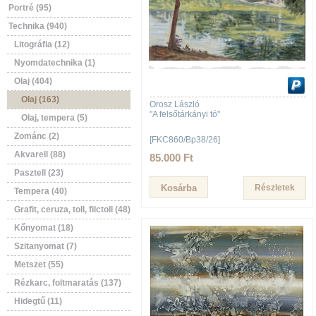
Portré (95)
Technika (940)
Litográfia (12)
Nyomdatechnika (1)
Olaj (404)
Olaj (163)
Orosz László
"A felsőtárkányi tó"
Olaj, tempera (5)
Zománc (2)
[FKC860/Bp38/26]
Akvarell (88)
85.000 Ft
Pasztell (23)
Részletek
Tempera (40)
Grafit, ceruza, toll, filctoll (48)
Kőnyomat (18)
Szitanyomat (7)
Metszet (55)
Rézkarc, foltmaratás (137)
Hidegtű (11)