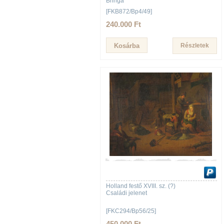
Bringa
[FKB872/Bp4/49]
240.000 Ft
Részletek
Holland festő XVIII. sz. (?)
Családi jelenet
[FKC294/Bp56/25]
450.000 Ft