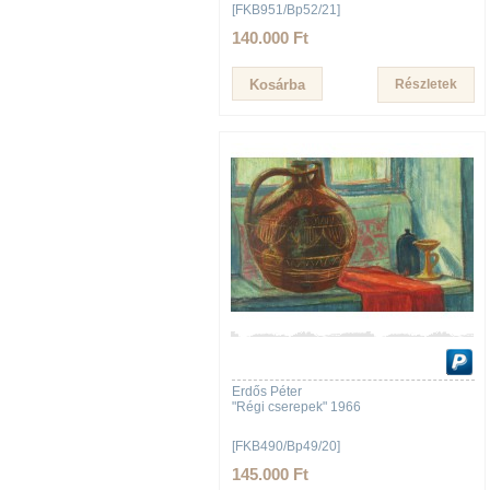
[FKB951/Bp52/21]
140.000 Ft
Részletek
Erdős Péter
"Régi cserepek" 1966
[FKB490/Bp49/20]
145.000 Ft