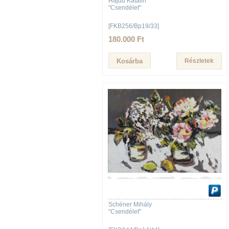
Hajdú Katalin
"Csendélet"
[FKB256/Bp19/33]
180.000 Ft
Részletek
Schéner Mihály
"Csendélet"