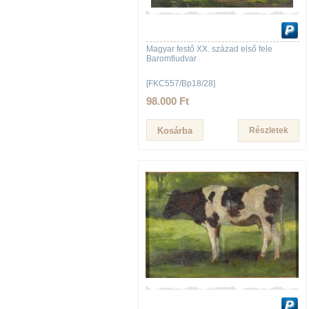
Magyar festő XX. század első fele
Baromfiudvar
[FKC557/Bp18/28]
98.000 Ft
Részletek