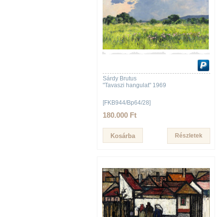
Sárdy Brutus
"Tavaszi hangulat" 1969
[FKB944/Bp64/28]
180.000 Ft
Részletek