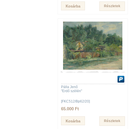
Részletek
Pálla Jenő
"Erdő szélén"
[FKC512/Bp62/20]
65.000 Ft
Részletek