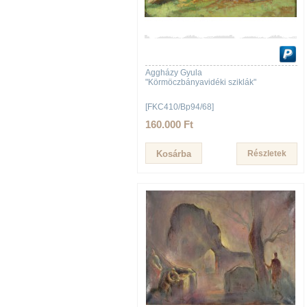
Aggházy Gyula
"Körmöczbányavidéki sziklák"
[FKC410/Bp94/68]
160.000 Ft
Részletek