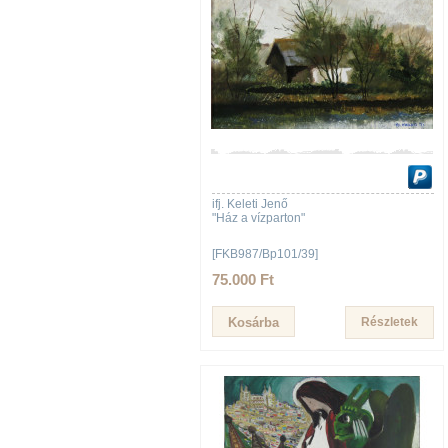
ifj. Keleti Jenő
"Ház a vízparton"
[FKB987/Bp101/39]
75.000 Ft
Részletek