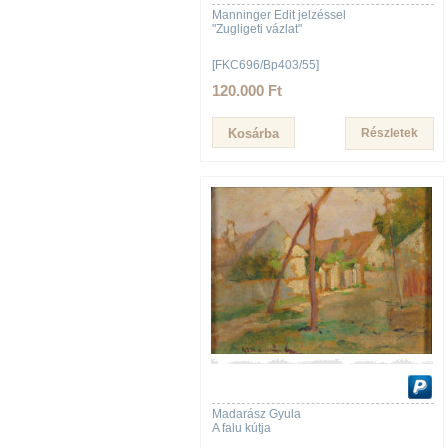
Manninger Edit jelzéssel
"Zugligeti vázlat"
[FKC696/Bp403/55]
120.000 Ft
Részletek
Madarász Gyula
A falu kútja