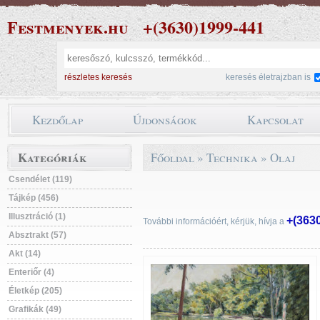
Festmenyek.hu
+(3630)1999-441
részletes keresés
keresés életrajzban is
Kezdőlap
Újdonságok
Kapcsolat
Kategóriák
Főoldal
»
Technika
»
Olaj
Csendélet (119)
Tájkép (456)
Illusztráció (1)
+(363
További információért, kérjük, hívja a
Absztrakt (57)
Akt (14)
Enteriőr (4)
Életkép (205)
Grafikák (49)