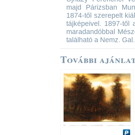
majd Párizsban Munk
1874-től szerepelt kiá
tájképeivel. 1897-től
maradandóbbal Mészöl
található a Nemz. Gal
További ajánlat