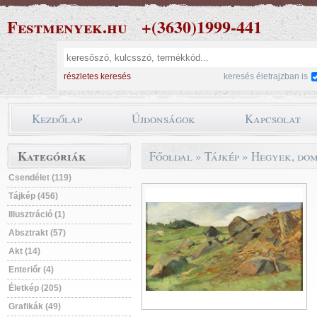
Festmenyek.hu
+(3630)1999-441
részletes keresés
keresés életrajzban is
Kezdőlap
Újdonságok
Kapcsolat
Kategóriák
Főoldal
»
Tájkép
»
Hegyek, do
Csendélet (119)
Tájkép (456)
Illusztráció (1)
Absztrakt (57)
Akt (14)
Enteriőr (4)
Életkép (205)
Grafikák (49)