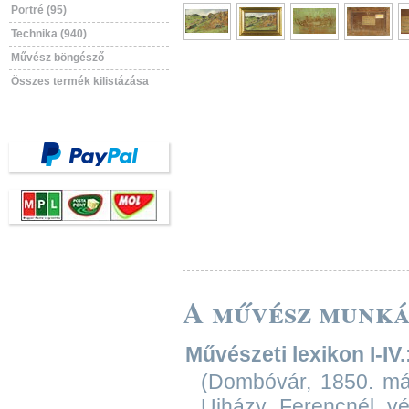
Portré (95)
Technika (940)
Művész böngésző
Összes termék kilistázása
A művész munká
Művészeti lexikon I-IV.
(Dombóvár, 1850. márc
Ujházy Ferencnél v