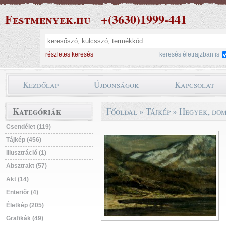
Festmenyek.hu
+(3630)1999-441
részletes keresés
keresés életrajzban is
Kezdőlap
Újdonságok
Kapcsolat
Kategóriák
Főoldal
»
Tájkép
»
Hegyek, do
Csendélet (119)
Tájkép (456)
Illusztráció (1)
Absztrakt (57)
Akt (14)
Enteriőr (4)
Életkép (205)
Grafikák (49)