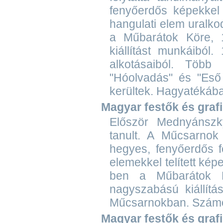
fenyőerdős képekkel 
hangulati elem uralkod
a Műbarátok Köre, 1
kiállítást munkáiból
alkotásaiból. Töb
"Hóolvadás" és "Eső 
kerültek. Hagyatékába
Magyar festők és graf
Először Mednyánszk
tanult. A Műcsarnok 
hegyes, fenyőerdős fe
elemekkel telített képe
ben a Műbarátok K
nagyszabású kiállítá
Műcsarnokban. Számos
Magyar festők és grafik