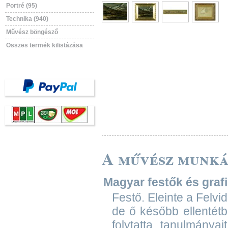
Portré (95)
Technika (940)
Művész böngésző
Összes termék kilistázása
A művész munká
Magyar festők és grafik
Festő. Eleinte a Felvi
de ő később ellentét
folytatta tanulmánya