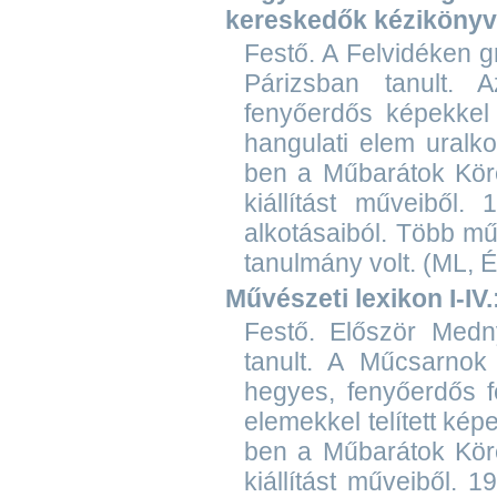
kereskedők kézikönyv
Festő. A Felvidéken 
Párizsban tanult. 
fenyőerdős képekkel 
hangulati elem uralko
ben a Műbarátok Köre
kiállítást műveiből.
alkotásaiból. Több m
tanulmány volt. (ML, 
Művészeti lexikon I-IV.
Festő. Először Medn
tanult. A Műcsarnok 
hegyes, fenyőerdős fe
elemekkel telített képe
ben a Műbarátok Köre
kiállítást műveiből. 