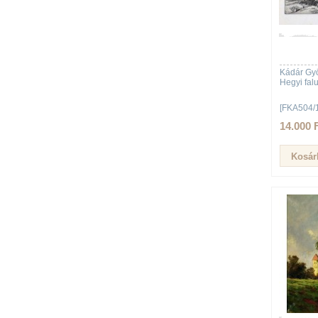
Kádár Gy
Hegyi fal
[FKA504/
14.000 