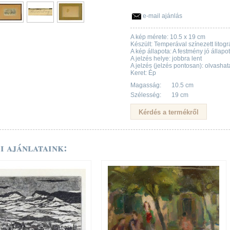
e-mail ajánlás
A kép mérete: 10.5 x 19 cm
Készült: Temperával színezett litográ
A kép állapota: A festmény jó állapo
A jelzés helye: jobbra lent
A jelzés (jelzés pontosan): olvashat
Keret: Ép
Magasság:
10.5 cm
Szélesség:
19 cm
i ajánlataink: