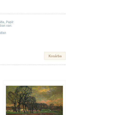
fia, Papír
tban van.
atlan