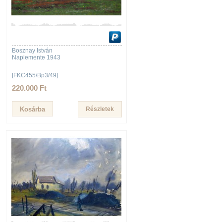
Bosznay István
Naplemente 1943
[FKC455/Bp3/49]
220.000 Ft
Részletek