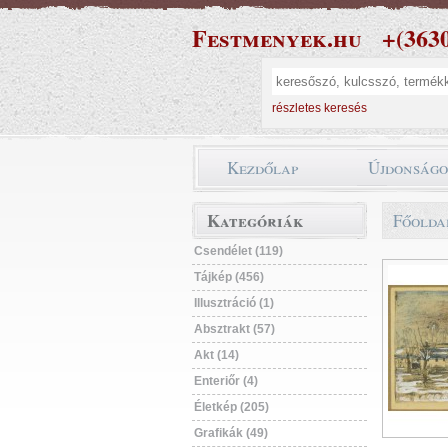
Festmenyek.hu
+(363
részletes keresés
Kezdőlap
Újdonság
Kategóriák
Főolda
Csendélet (119)
Tájkép (456)
Illusztráció (1)
Absztrakt (57)
Akt (14)
Enteriőr (4)
Életkép (205)
Grafikák (49)