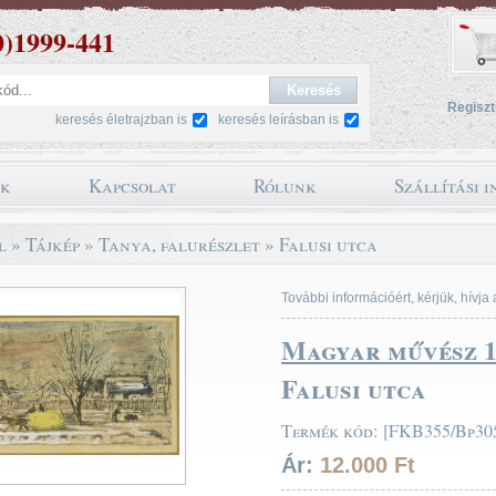
0)1999-441
Regiszt
keresés életrajzban is
keresés leírásban is
ok
Kapcsolat
Rólunk
Szállítási 
l
»
Tájkép
»
Tanya, falurészlet
»
Falusi utca
További információért, kérjük, hívja
Magyar művész 1
Falusi utca
Termék kód: [FKB355/Bp305
Ár:
12.000 Ft