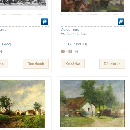
örgy
Dorogi Imre
u
Esti hangulatban
105/22]
[FK1125/Bp97/8]
Ft
88.000 Ft
Részletek
Részletek