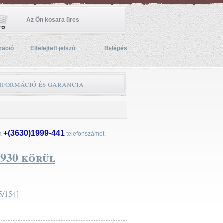
Az Ön kosara üres
ració
Elfelejtett jelszó
Belépés
információ és garancia
+(3630)1999-441
 a
telefonszámot.
930 körül
/154]