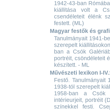
1942-43-ban Rómában 
kiállítása volt a Cs
csendéleteit élénk s
festett. (ML)
Magyar festők és graf
Tanulmányait 1941-be
szerepelt kiállítások
ban a Csók Galériában
portréit, csöndéleteit
készített. - ML
Művészeti lexikon I-IV.
Festő. Tanulmányait 
1938-tól szerepelt ki
1958-ban a Csók Ga
intérieurjeit, portréit
színekkel festi. Cse