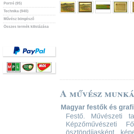
Portré (95)
Technika (940)
Művész böngésző
Összes termék kilistázása
A művész munká
Magyar festők és grafik
Festő. Művészeti t
Képzőművészeti F
ösztöndíjasként ké