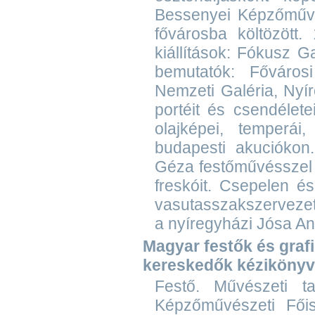
Bessenyei Képzőművé
fővárosba költözött.
kiállítások: Fókusz G
bemutatók: Főváro
Nemzeti Galéria, Nyír
portéit és csendélete
olajképei, temperái,
budapesti akuciókon.
Géza festőművésszel 
freskóit. Csepelen és
vasutasszakszervezet
a nyíregyházi Jósa An
Magyar festők és grafik
kereskedők kézikönyv
Festő. Művészeti t
Képzőművészeti Főisk