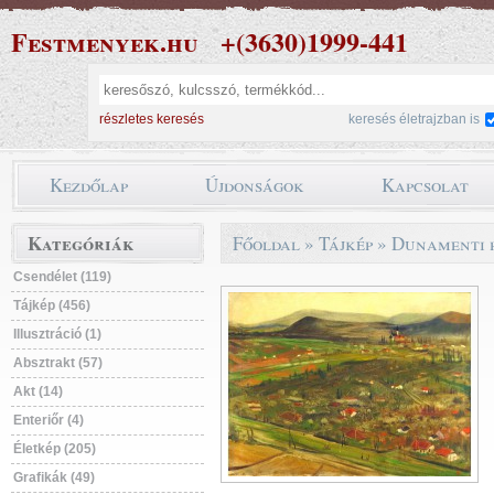
Festmenyek.hu
+(3630)1999-441
részletes keresés
keresés életrajzban is
Kezdőlap
Újdonságok
Kapcsolat
Kategóriák
Főoldal
»
Tájkép
»
Dunamenti 
Csendélet (119)
Tájkép (456)
Illusztráció (1)
Absztrakt (57)
Akt (14)
Enteriőr (4)
Életkép (205)
Grafikák (49)