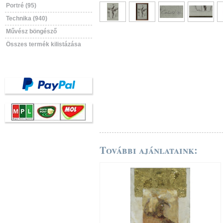
Portré (95)
Technika (940)
Művész böngésző
Összes termék kilistázása
További ajánlataink: