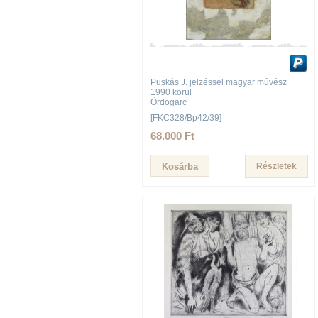
Puskás J. jelzéssel magyar művész
1990 körül
Ördögarc
[FKC328/Bp42/39]
68.000 Ft
Részletek