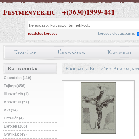
Festmenyek.hu
+(3630)1999-441
részletes keresés
keresés életrajzban is
Kezdőlap
Újdonságok
Kapcsolat
Kategóriák
Főoldal
»
Életkép
»
Bibliai, m
Csendélet (119)
Tájkép (456)
Illusztráció (1)
Absztrakt (57)
Akt (14)
Enteriőr (4)
Életkép (205)
Grafikák (49)