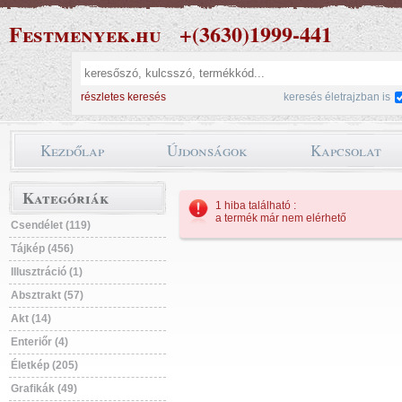
Festmenyek.hu
+(3630)1999-441
részletes keresés
keresés életrajzban is
Kezdőlap
Újdonságok
Kapcsolat
Kategóriák
1 hiba található :
a termék már nem elérhető
Csendélet (119)
Tájkép (456)
Illusztráció (1)
Absztrakt (57)
Akt (14)
Enteriőr (4)
Életkép (205)
Grafikák (49)