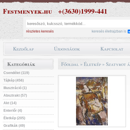
Festmenyek.hu
+(3630)1999-441
részletes keresés
keresés életrajzban is
Kezdőlap
Újdonságok
Kapcsolat
Kategóriák
Főoldal
»
Életkép
»
Szatyrot á
Csendélet (119)
Tájkép (456)
Illusztráció (1)
Absztrakt (57)
Akt (14)
Enteriőr (4)
Életkép (205)
Grafikák (49)