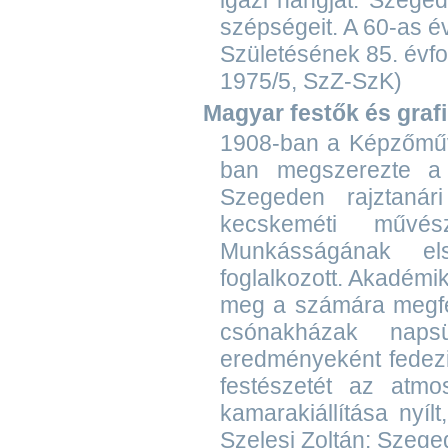
igazi hangját. Szeged
szépségeit. A 60-as év
Születésének 85. évfor
1975/5, SzZ-SzK)
Magyar festők és graf
1908-ban a Képzőművé
ban megszerezte a 
Szegeden rajztanári
kecskeméti művés
Munkásságának els
foglalkozott. Akadémik
meg a számára megfele
csónakházak napsü
eredményeként fedezi
festészetét az atmo
kamarakiállítása nyíl
Szelesi Zoltán: Szeg