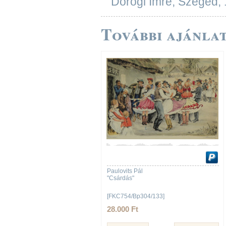
Dorogi Imre, Szeged, 1
További ajánlat
Paulovits Pál
"Csárdás"
[FKC754/Bp304/133]
28.000 Ft