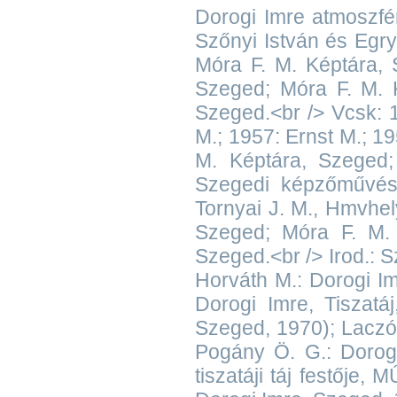
Dorogi Imre atmoszfé
Szőnyi István és Egry
Móra F. M. Képtára, S
Szeged; Móra F. M. 
Szeged.<br /> Vcsk: 
M.; 1957: Ernst M.; 1
M. Képtára, Szeged;
Szegedi képzőművész
Tornyai J. M., Hmvhel
Szeged; Móra F. M. (
Szeged.<br /> Irod.: Sz
Horváth M.: Dorogi Imre
Dorogi Imre, Tiszatáj
Szeged, 1970); Laczó K
Pogány Ö. G.: Dorogi 
tiszatáji táj festője,