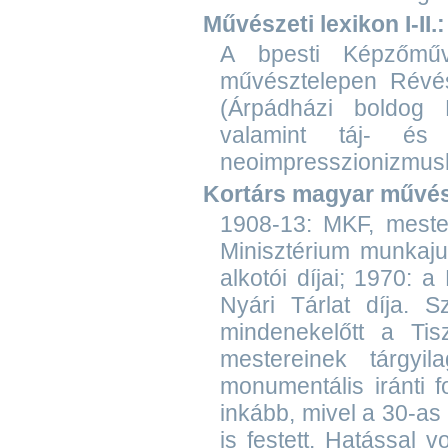
Művészeti lexikon I-II.:
A bpesti Képzőműv
művésztelepen Révész
(Árpádházi boldog 
valamint táj- és
neoimpresszionizmush
Kortárs magyar művészet
1908-13: MKF, meste
Minisztérium munkaju
alkotói díjai; 1970:
Nyári Tárlat díja. S
mindenekelőtt a Tis
mestereinek tárgyila
monumentális iránti 
inkább, mivel a 30-as
is festett. Hatással 