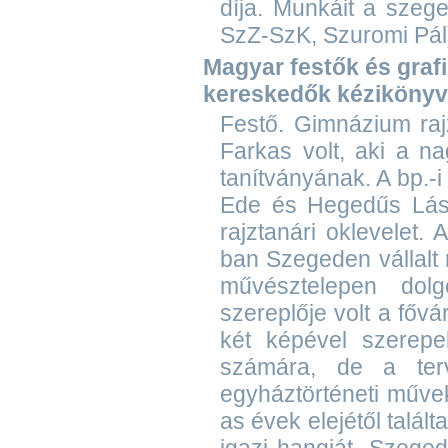
díja. Munkáit a szeg
SzZ-SzK, Szuromi Pál
Magyar festők és grafik
kereskedők kézikönyv
Festő. Gimnázium raj
Farkas volt, aki a n
tanítványának. A bp.-
Ede és Hegedűs Lász
rajztanári oklevelet.
ban Szegeden vállalt 
művésztelepen dolg
szereplője volt a főv
két képével szerepelt
számára, de a ter
egyháztörténeti műve
as évek elejétől talál