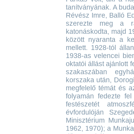
tanítványának. A bud
Révész Imre, Balló E
szerezte meg a raj
katonáskodta, majd 19
között nyaranta a k
mellett. 1928-tól áll
1938-as velencei bie
oktatói állást ajánlot
szakaszában egyház
korszaka után, Dorogi
megfelelő témát és az
folyamán fedezte fel
festészetét atmoszf
évfordulóján Szeged
Minisztérium Munkaju
1962, 1970); a Munka