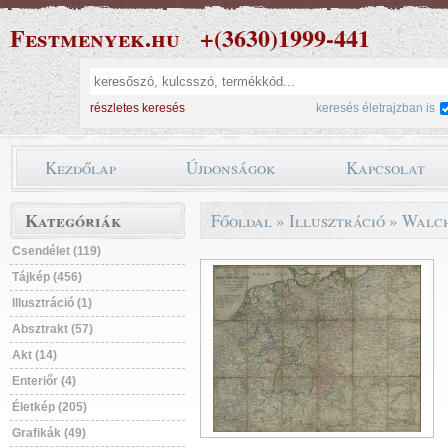
Festmenyek.hu
+(3630)1999-441
részletes keresés
keresés életrajzban is
Kezdőlap
Újdonságok
Kapcsolat
Kategóriák
Főoldal
»
Illusztráció
»
Walch
Csendélet (119)
Tájkép (456)
Illusztráció (1)
Absztrakt (57)
Akt (14)
Enteriőr (4)
Életkép (205)
Grafikák (49)