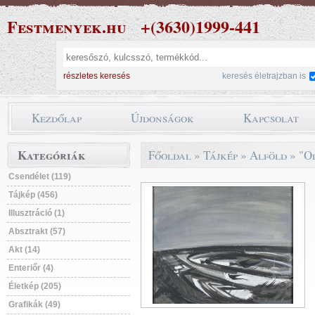
Festmenyek.hu
+(3630)1999-441
részletes keresés
keresés életrajzban is
Kezdőlap
Újdonságok
Kapcsolat
Kategóriák
Főoldal
»
Tájkép
»
Alföld
»
"O
Csendélet (119)
Tájkép (456)
Illusztráció (1)
Absztrakt (57)
Akt (14)
Enteriőr (4)
Életkép (205)
Grafikák (49)