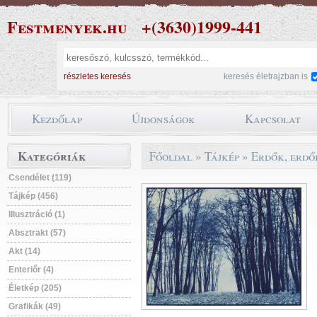
Festmenyek.hu
+(3630)1999-441
részletes keresés
keresés életrajzban is
Kezdőlap
Újdonságok
Kapcsolat
Kategóriák
Főoldal
»
Tájkép
»
Erdők, erdő
Csendélet (119)
Tájkép (456)
Illusztráció (1)
Absztrakt (57)
Akt (14)
Enteriőr (4)
Életkép (205)
Grafikák (49)