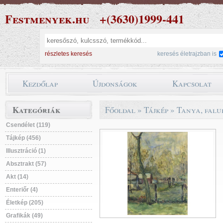
Festmenyek.hu
+(3630)1999-441
részletes keresés
keresés életrajzban is
Kezdőlap
Újdonságok
Kapcsolat
Kategóriák
Főoldal
»
Tájkép
»
Tanya, falu
Csendélet (119)
Tájkép (456)
Illusztráció (1)
Absztrakt (57)
Akt (14)
Enteriőr (4)
Életkép (205)
Grafikák (49)