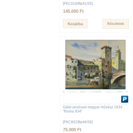
[FKC018/Bp41/35]
145.000 Ft
Részletek
Gáldi jelzéssel magyar művész 1934
"Roma 934"
[FKC802/Bp46/36]
75.000 Ft