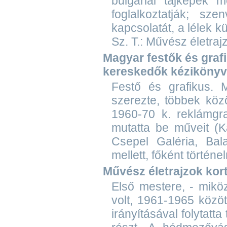
bulgáriai tájképek m
foglalkoztatják; s
kapcsolatát, a lélek k
Sz. T.: Művész életraj
Magyar festők és grafik
kereskedők kézikönyv
Festő és grafikus. 
szerezte, többek köz
1960-70 k. reklámgra
mutatta be műveit (K
Csepel Galéria, Bala
mellett, főként történe
Művész életrajzok ko
Első mestere, - miköz
volt, 1961-1965 közö
irányításával folytatta