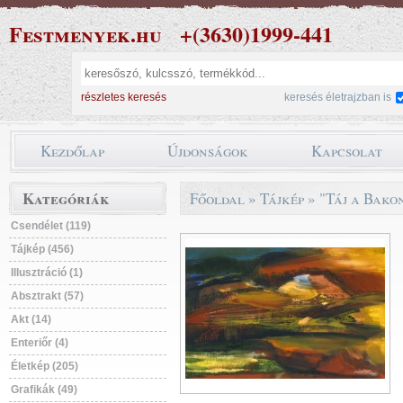
Festmenyek.hu
+(3630)1999-441
részletes keresés
keresés életrajzban is
Kezdőlap
Újdonságok
Kapcsolat
Kategóriák
Főoldal
»
Tájkép
»
"Táj a Bakon
Csendélet (119)
Tájkép (456)
Illusztráció (1)
Absztrakt (57)
Akt (14)
Enteriőr (4)
Életkép (205)
Grafikák (49)