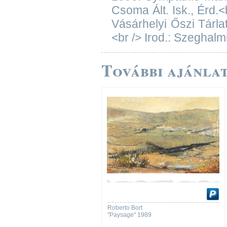
Csoma Ált. Isk., Érd.<
Vásárhelyi Őszi Tárla
<br /> Irod.: Szeghalmi 
További ajánlat
Roberto Bort
"Paysage" 1989