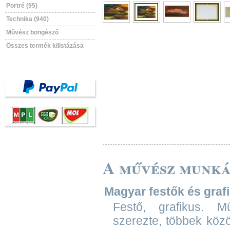
Portré (95)
Technika (940)
Művész böngésző
Összes termék kilistázása
A művész munká
Magyar festők és grafik
Festő, grafikus. M
szerezte, többek köz