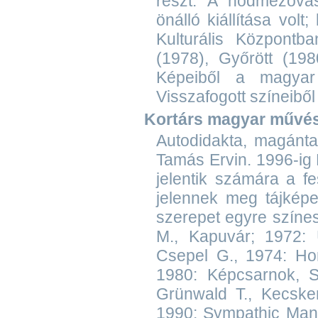
részt. A hódmezővásá
önálló kiállítása vol
Kulturális Központb
(1978), Győrött (19
Képeiből a magyar 
Visszafogott színeibő
Kortárs magyar művészet
Autodidakta, magánta
Tamás Ervin. 1996-ig 
jelentik számára a f
jelennek meg tájképe
szerepet egyre színes
M., Kapuvár; 1972: U
Csepel G., 1974: Hor
1980: Képcsarnok, S
Grünwald T., Kecske
1990: Sympathic Mana