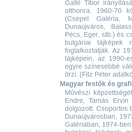
Gallé Tibor irányítás
otthonra. 1960-70 kö
(Csepel Galéria, 
Dunaújváros, Balas
Pécs, Eger, stb.) és c
bulgáriai tájképek 
foglalkoztatják. Az 
tájképein, az 1990-e
egyre színesebbé váló
őrzi. (Fitz Péter ada
Magyar festők és graf
Művészi képzettségét
Endre, Tamás Ervin i
dolgozott. Csoportos
Dunaújvárosban, 1973
Galériában, 1974-ben 