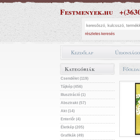
Festmenyek.hu
+(363
részletes keresés
Kezdőlap
Újdonság
Kategóriák
Főolda
Csendélet (119)
Tájkép (456)
Illusztráció (1)
Absztrakt (57)
Akt (14)
Enteriőr (4)
Életkép (205)
Grafikák (49)