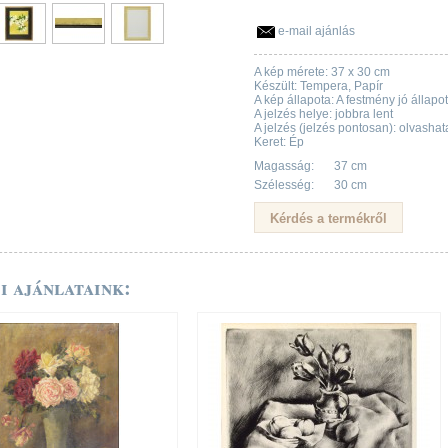
e-mail ajánlás
A kép mérete: 37 x 30 cm
Készült: Tempera, Papír
A kép állapota: A festmény jó állapo
A jelzés helye: jobbra lent
A jelzés (jelzés pontosan): olvasha
Keret: Ép
Magasság:
37 cm
Szélesség:
30 cm
i ajánlataink: