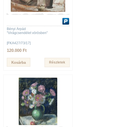
Bényi Árpád
"Virágcsendélet vörösben"
[FKA427/73/17]
120.000 Ft
Részletek