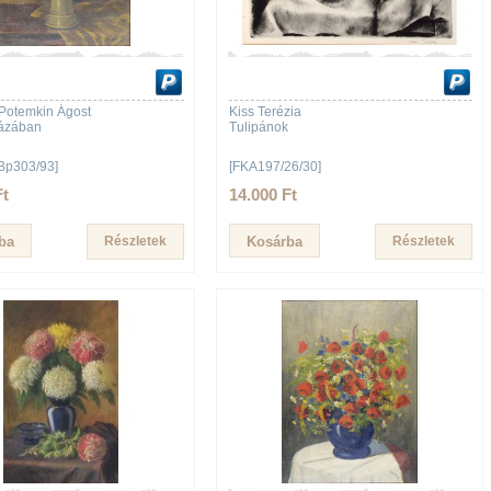
Potemkin Ágost
Kiss Terézia
vázában
Tulipánok
Bp303/93]
[FKA197/26/30]
Ft
14.000 Ft
Részletek
Részletek