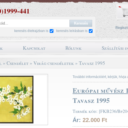
0)1999-441
Regiszt
keresés életrajzban is
keresés leírásban is
ok
Kapcsolat
Rólunk
Szállítási 
l
»
Csendélet
»
Virág csendéletek
»
Tavasz 1995
További információért, kérjük, hívja
Európai művész 
Tavasz 1995
Termék kód: [FKB236/Bp204
Ár:
22.000 Ft