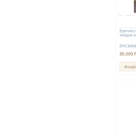
Egerváry 
Virágok 
[FKC866/
85.000 