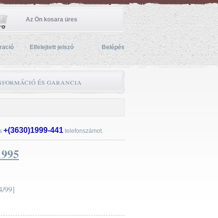
Az Ön kosara üres
ració
Elfelejtett jelszó
Belépés
információ és garancia
+(3630)1999-441
 a
telefonszámot.
1995
/99]