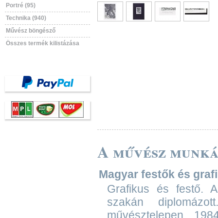
Portré (95)
Technika (940)
Művész böngésző
Összes termék kilistázása
A művész munká
Magyar festők és grafik
Grafikus és festő. 
szakán diplomázot
művésztelepen, 198