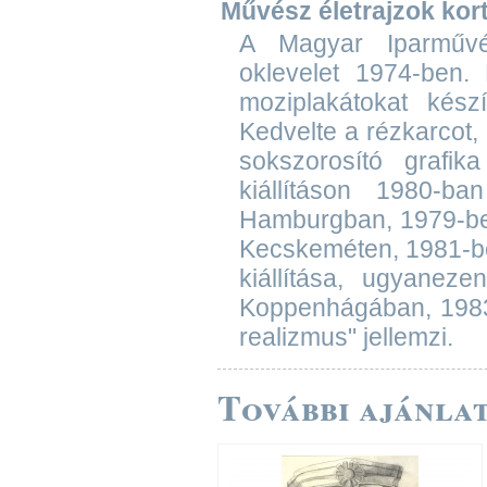
Művész életrajzok ko
A Magyar Iparművész
oklevelet 1974-ben. 
moziplakátokat készít
Kedvelte a rézkarcot,
sokszorosító grafik
kiállításon 1980-b
Hamburgban, 1979-b
Kecskeméten, 1981-ben
kiállítása, ugyanez
Koppenhágában, 1983-
realizmus" jellemzi.
További ajánlat