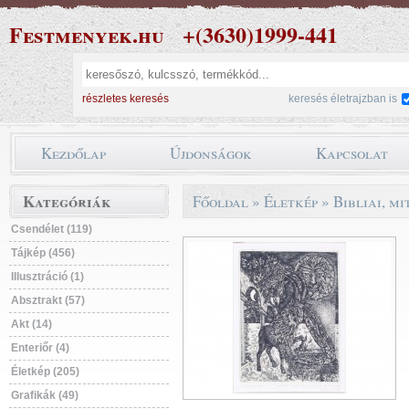
Festmenyek.hu
+(3630)1999-441
részletes keresés
keresés életrajzban is
Kezdőlap
Újdonságok
Kapcsolat
Kategóriák
Főoldal
»
Életkép
»
Bibliai, m
Csendélet (119)
Tájkép (456)
Illusztráció (1)
Absztrakt (57)
Akt (14)
Enteriőr (4)
Életkép (205)
Grafikák (49)