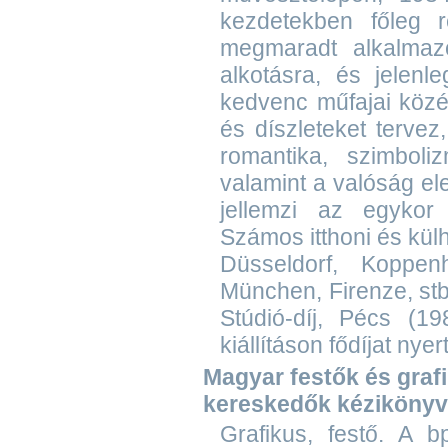
kezdetekben főleg re
megmaradt alkalmazo
alkotásra, és jelenl
kedvenc műfajai közé 
és díszleteket tervez,
romantika, szimbol
valamint a valóság el
jellemzi az egykor 
Számos itthoni és kül
Düsseldorf, Koppen
München, Firenze, stb.
Stúdió-díj, Pécs (1
kiállításon fődíjat nye
Magyar festők és grafik
kereskedők kézikönyv
Grafikus, festő. A b