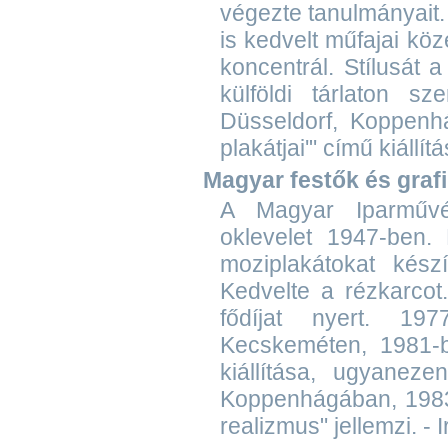
végezte tanulmányait.
is kedvelt műfajai köz
koncentrál. Stílusát 
külföldi tárlaton s
Düsseldorf, Koppenh
plakátjai'" című kiállít
Magyar festők és graf
A Magyar Iparművész
oklevelet 1947-ben. 
moziplakátokat készít
Kedvelte a rézkarcot.
fődíjat nyert. 1
Kecskeméten, 1981-be
kiállítása, ugyanez
Koppenhágában, 1983-
realizmus" jellemzi. - 