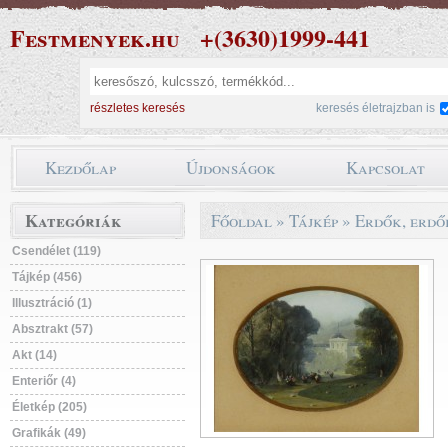
Festmenyek.hu
+(3630)1999-441
részletes keresés
keresés életrajzban is
Kezdőlap
Újdonságok
Kapcsolat
Kategóriák
Főoldal
»
Tájkép
»
Erdők, erdő
Csendélet (119)
Tájkép (456)
Illusztráció (1)
Absztrakt (57)
Akt (14)
Enteriőr (4)
Életkép (205)
Grafikák (49)