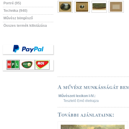
Portré (95)
Technika (940)
Művész böngésző
Összes termék kilistázása
A művész munkásságát bem
Művészeti lexikon I-IV.:
Tesztelő Emő életrajza
További ajánlataink: