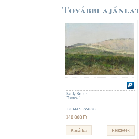
További ajánlat
Sárdy Brutus
"Tavasz"
[FKB947/Bp58/30]
140.000 Ft
Részletek