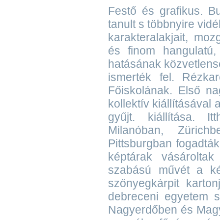
Festő és grafikus. 
tanult s többnyire vid
karakteralakjait, mo
és finom hangulatú, 
hatásának közvetlens
ismerték fel. Rézka
Főiskolának. Első n
kollektív kiállításával
gyűjt. kiállítása. 
Milanóban, Zürich
Pittsburgban fogadták 
képtárak vásároltak
szabású művét a ké
szőnyegkárpit karton
debreceni egyetem s
Nagyerdőben és Magy