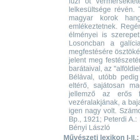
fűzi őt vérmérsékle
lelkesültsége révén. 
magyar korok hang
emlékeztetnek. Regé
élményei is szerepet
Losoncban a galícia
megfestésére ösztökél
jelent meg festészet
barátaival, az "alföld
Bélával, utóbb pedig
eltérő, sajátosan ma
jellemző az erős f
vezéralakjának, a baj
igen nagy volt. Számo
Bp., 1921; Peterdi A.:
Bényi László
Művészeti lexikon I-II.: