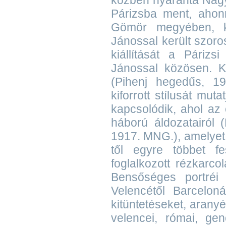
közben nyaranta Nagy
Párizsba ment, ahon
Gömör megyében, k
Jánossal került szoro
kiállítását a Páriz
Jánossal közösen. K
(Pihenj hegedűs, 
kiforrott stílusát m
kapcsolódik, ahol az 
háború áldozatairól
1917. MNG.), amelyet
től egyre többet f
foglalkozott rézkarc
Bensőséges portréi 
Velencétől Barcelon
kitüntetéseket, arany
velencei, római, ge