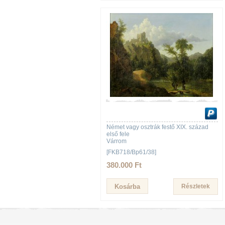
Német vagy osztrák festő XIX. század
első fele
Várrom
[FKB718/Bp61/38]
380.000 Ft
Részletek