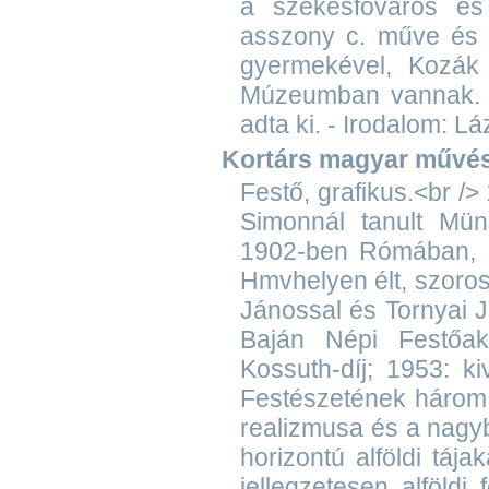
a székesfőváros és 
asszony c. műve és
gyermekével, Kozák
Múzeumban vannak. R
adta ki. - Irodalom: 
Kortárs magyar művészet
Festő, grafikus.<br />
Simonnál tanult Mün
1902-ben Rómában, 1
Hmvhelyen élt, szoros 
Jánossal és Tornyai 
Baján Népi Festőaka
Kossuth-díj; 1953: ki
Festészetének három 
realizmusa és a nagyb
horizontú alföldi táj
jellegzetesen alföldi