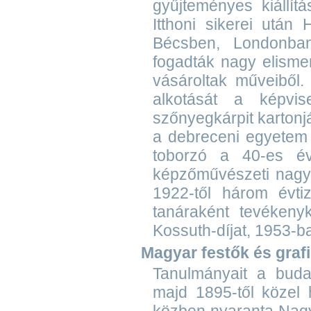
gyűjteményes kiállít
Itthoni sikerei után
Bécsben, Londonban
fogadták nagy elismer
vásároltak műveiből
alkotását a képvis
szőnyegkárpit kartonj
a debreceni egyetem 
toborzó a 40-es é
képzőművészeti nagy 
1922-től három évti
tanáraként tevékenyk
Kossuth-díjat, 1953-b
Magyar festők és graf
Tanulmányait a buda
majd 1895-től közel 