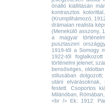
önálló kiállításán már 
kontrasztos koloritt
(Krumplihámozó, 1912;
drámaian realista kép
(Menekülő asszony, 19
a magyar történel
pusztaszeri országgy
1919-től a Somogy me
1922-től foglalkozot
történelmi jelenet; szá
bensőséges, oldottan 
stílusában dolgozott
utáni elvárásoknak, 
festett. Csoportos k
Milánóban, Rómában, 
<br /> Ek: 1912: Pár