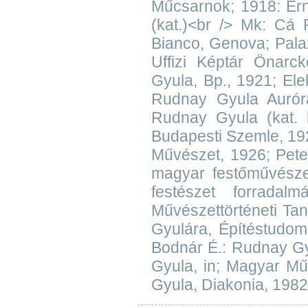
Műcsarnok; 1918: Ern
(kat.)<br /> Mk: Cá
Bianco, Genova; Palaz
Uffizi Képtár Önarck
Gyula, Bp., 1921; Ele
Rudnay Gyula Auróra,
Rudnay Gyula (kat. b
Budapesti Szemle, 19
Művészet, 1926; Pete
magyar festőművésze
festészet forrada
Művészettörténeti Ta
Gyulára, Építéstudom
Bodnár É.: Rudnay Gyu
Gyula, in; Magyar Mű
Gyula, Diakonia, 1982