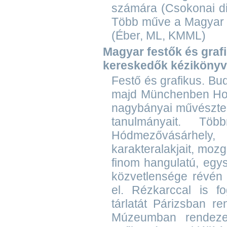
számára (Csokonai di
Több műve a Magyar N
(Éber, ML, KMML)
Magyar festők és grafik
kereskedők kézikönyv
Festő és grafikus. Bu
majd Münchenben Hol
nagybányai művésztel
tanulmányait. Tö
Hódmezővásárhely, 
karakteralakjait, mo
finom hangulatú, egys
közvetlensége révén 
el. Rézkarccal is fo
tárlatát Párizsban r
Múzeumban rendezett 