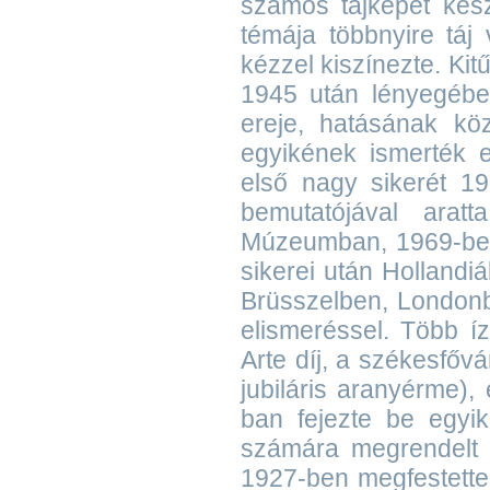
számos tájképet készí
témája többnyire táj 
kézzel kiszínezte. Kitű
1945 után lényegében
ereje, hatásának kö
egyikének ismerték e
első nagy sikerét 1
bemutatójával arat
Múzeumban, 1969-ben 
sikerei után Holland
Brüsszelben, Londonb
elismeréssel. Több íz
Arte díj, a székesfő
jubiláris aranyérme),
ban fejezte be egyi
számára megrendelt "
1927-ben megfestette