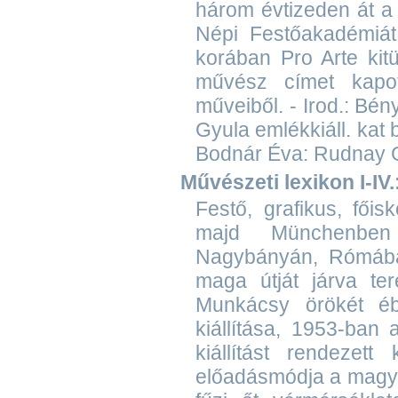
három évtizeden át a
Népi Festőakadémiát 
korában Pro Arte kit
művész címet kapot
műveiből. - Irod.: Bé
Gyula emlékkiáll. kat
Bodnár Éva: Rudnay G
Művészeti lexikon I-IV.
Festő, grafikus, főis
majd Münchenben 
Nagybányán, Rómában
maga útját járva te
Munkácsy örökét éb
kiállítása, 1953-ba
kiállítást rendezett
előadásmódja a magya