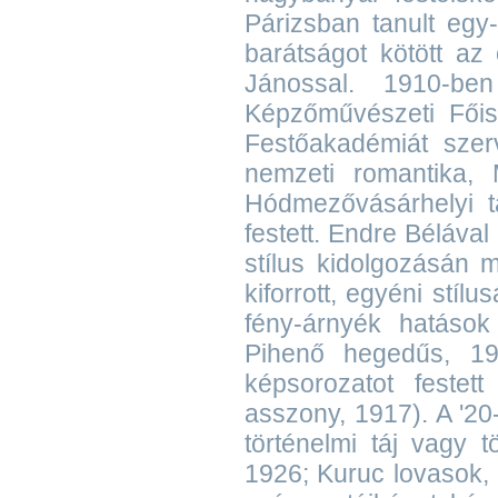
Párizsban tanult egy
barátságot kötött az
Jánossal. 1910-be
Képzőművészeti Főis
Festőakadémiát szer
nemzeti romantika,
Hódmezővásárhelyi ta
festett. Endre Bélával
stílus kidolgozásán 
kiforrott, egyéni stílus
fény-árnyék hatások
Pihenő hegedűs, 191
képsorozatot festet
asszony, 1917). A '20
történelmi táj vagy 
1926; Kuruc lovasok,