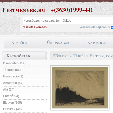
Festmenyek.hu
+(3630)1999-441
részletes keresés
keresés életrajzban is
Kezdőlap
Újdonságok
Kapcsolat
Kategóriák
Főoldal
»
Tájkép
»
Hegyek, do
Csendélet (119)
Tájkép (456)
Illusztráció (1)
Absztrakt (57)
Akt (14)
Enteriőr (4)
Életkép (205)
Grafikák (49)